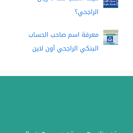
الراجحي؟
معرفة اسم صاحب الحساب
البنكي الراجحي أون لاين