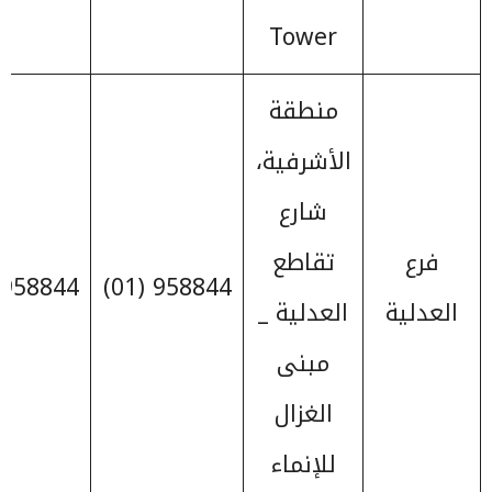
Tower
منطقة
الأشرفية،
شارع
فرع
تقاطع
958844 (01)
958844 (01)
العدلية
العدلية _
مبنى
الغزال
للإنماء