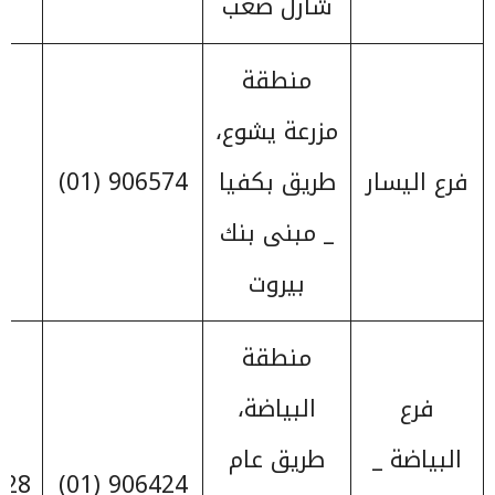
شارل صعب
منطقة
مزرعة يشوع،
فرع اليسار
طريق بكفيا
906574 (01)
_ مبنى بنك
بيروت
منطقة
فرع
البياضة،
البياضة _
طريق عام
 (01)
906424 (01)