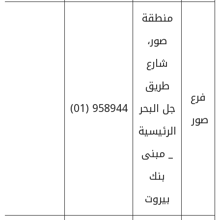
منطقة
صور،
شارع
طريق
فرع
جل البحر
958944 (01)
صور
الرئيسية
_ مبنى
بنك
بيروت