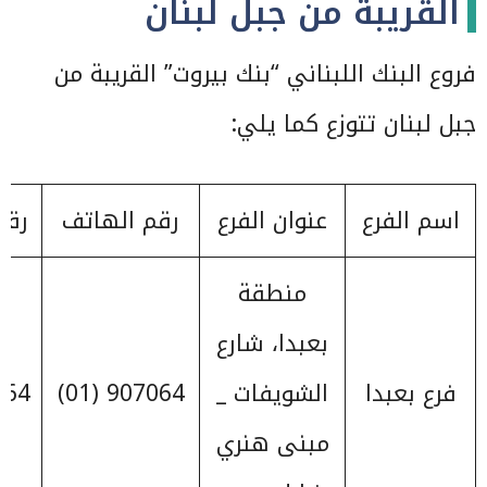
القريبة من جبل لبنان
فروع البنك اللبناني “بنك بيروت” القريبة من
جبل لبنان تتوزع كما يلي:
اسم الفرع
عنوان الفرع
رقم الهاتف
رقم
منطقة
بعبدا، شارع
فرع بعبدا
الشويفات _
907064 (01)
 (01)
مبنى هنري