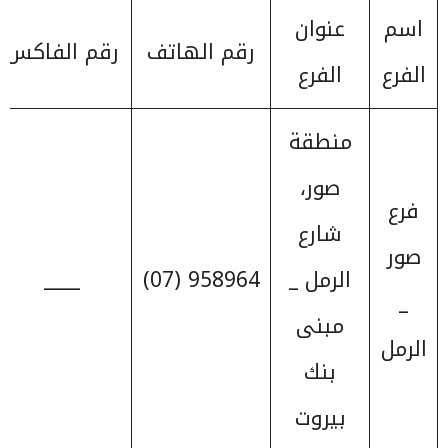
اسم
عنوان
رقم الهاتف
رقم الفاكس
الفرع
الفرع
منطقة
صور،
فرع
شارع
صور
الرمل _
958964 (07)
____
_
مبنى
الرمل
بنك
بيروت