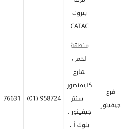
بيروت
CATAC
منطقة
الحمرا،
شارع
كليمنصور
فرع
_ سنتر
958724 (01)
376631 (01)
جيفينور
جيفينور .
بلوك أ .