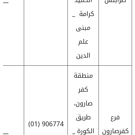
طرابلس
الحميد
____
كرامة _
مبنى
علم
الدين
منطقة
كفر
صارون،
فرع
طريق
906774 (01)
كفرصارون
الكورة _
____