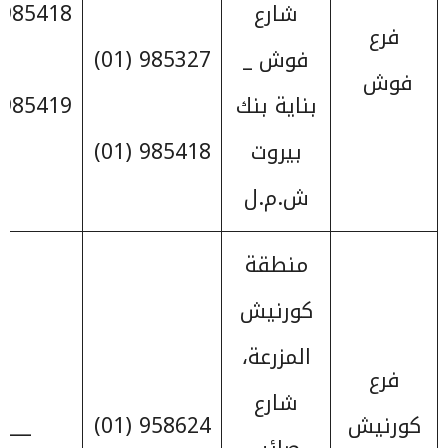
شارع
985418 (01)
فرع
فوش _
985327 (01)
فوش
بناية بنك
985419 (01)
بيروت
985418 (01)
ش.م.ل
منطقة
كورنيش
المزرعة،
فرع
شارع
كورنيش
958624 (01)
____