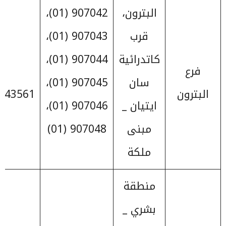
البترون،
907042 (01)،
قرب
907043 (01)،
كاتدرائية
907044 (01)،
فرع
سان
907045 (01)،
البترون
743561 (06)
ايتيان _
907046 (01)،
مبنى
907048 (01)
ملكة
منطقة
بشري _