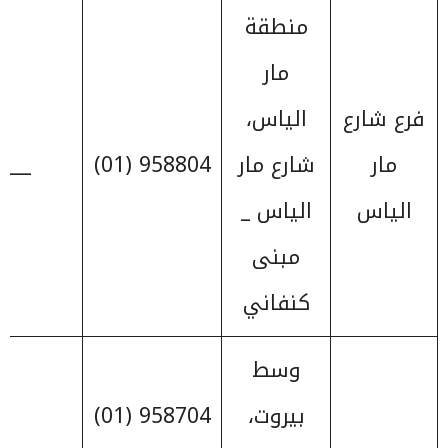
منطقة
مار
فرع شارع
الياس،
مار
شارع مار
958804 (01)
____
الياس
الياس _
مبنى
كنفاني
وسط
بيروت،
958704 (01)