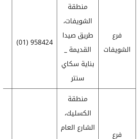
منطقة
الشويفات،
فرع
طريق صيدا
958424 (01)
الشويفات
القديمة _
بناية سكاي
سنتر
منطقة
الكسليك،
الشارع العام
فرع