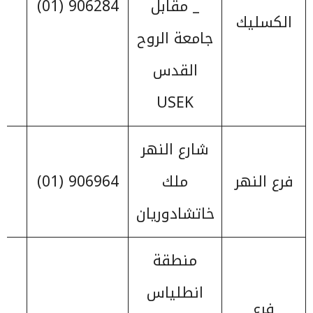
_ مقابل
906284 (01)
الكسليك
جامعة الروح
القدس
USEK
شارع النهر
فرع النهر
ملك
906964 (01)
خاتشادوريان
منطقة
انطلياس
فرع