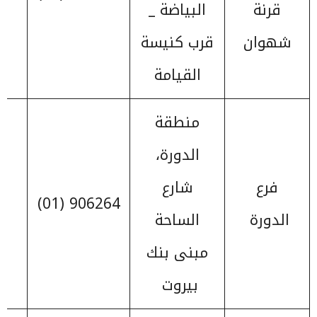
قرنة
البياضة _
شهوان
قرب كنيسة
القيامة
منطقة
الدورة،
فرع
شارع
906264 (01)
الدورة
الساحة
مبنى بنك
بيروت