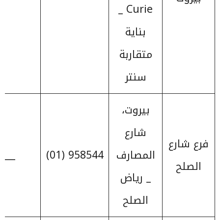
Curie _
بناية
متقاربة
سنتر
بيروت،
شارع
فرع شارع
المصارف
958544 (01)
____
الصلح
_ رياض
الصلح