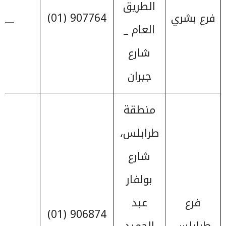
الطريق
فرع بشري
907764 (01)
____
العام _
شارع
جبران
منطقة
طرابلس،
شارع
بولفار
فرع
عبد
906874 (01)