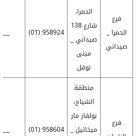
الحمرا،
فرع
شارع 138
الحمرا _
958924 (01)
____
صيداني _
صيداني
مبنى
نوفل
منطقة
الشياح،
بولفار مار
فرع
ميخائيل _
958604 (01)
____