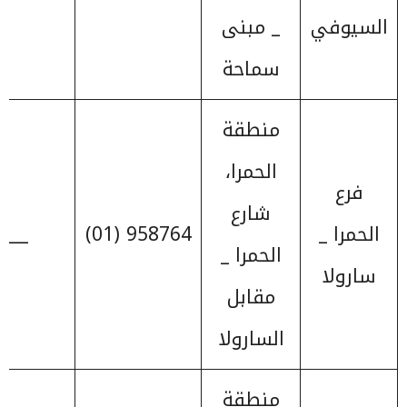
السيوفي
_ مبنى
سماحة
منطقة
الحمرا،
فرع
شارع
الحمرا _
958764 (01)
____
الحمرا _
سارولا
مقابل
السارولا
منطقة