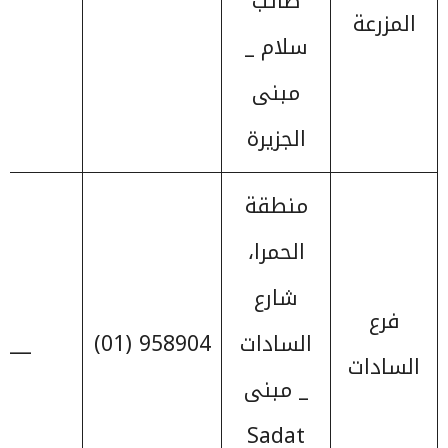
صائب
المزرعة
سلام _
مبنى
الجزيرة
منطقة
الحمرا،
شارع
فرع
السادات
958904 (01)
____
السادات
_ مبنى
Sadat