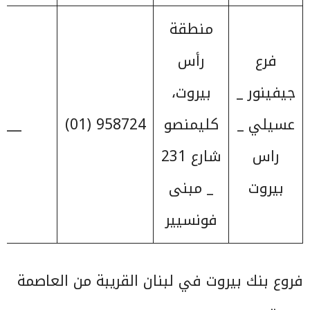
منطقة
فرع
رأس
جيفينور _
بيروت،
عسيلي _
كليمنصو
958724 (01)
____
راس
شارع 231
بيروت
_ مبنى
فونسيير
فروع بنك بيروت في لبنان القريبة من العاصمة