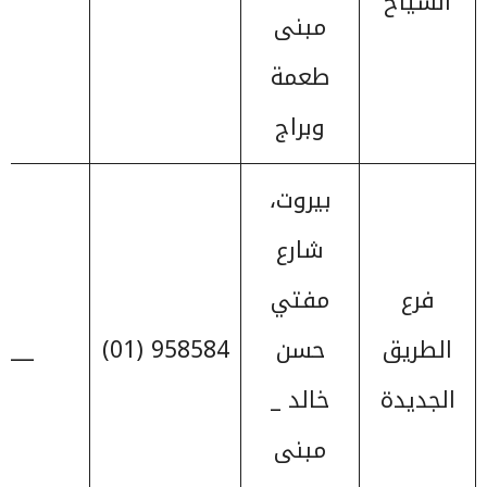
الشياح
مبنى
طعمة
وبراج
بيروت،
شارع
فرع
مفتي
الطريق
حسن
958584 (01)
____
الجديدة
خالد _
مبنى