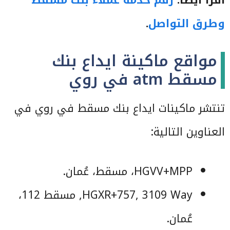
اقرأ أيضًا:
رقم خدمة عملاء بنك مسقط
وطرق التواصل
.
مواقع ماكينة ايداع بنك
مسقط atm في روي
تنتشر ماكينات ايداع بنك مسقط في روي في
العناوين التالية:
HGVV+MPP، مسقط، عُمان.
HGXR+757, 3109 Way, مسقط 112،
عُمان.