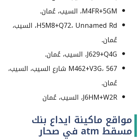
M4FR+5GM، السيب‎، عُمان.
H5M8+Q72، Unnamed Rd، السيب‎،
عُمان.
J629+Q4G، السيب‎، عُمان.
M462+V3G، 567 شارع السيب، السيب‎،
عُمان.
J6HM+W2R، السيب‎، عُمان
مواقع ماكينة ايداع بنك
مسقط atm في صحار