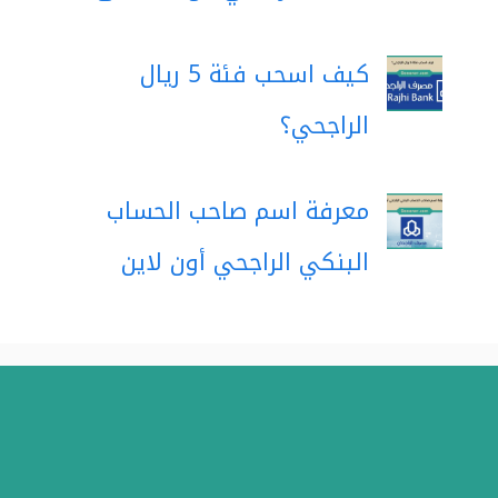
كيف اسحب فئة 5 ريال
الراجحي؟
معرفة اسم صاحب الحساب
البنكي الراجحي أون لاين