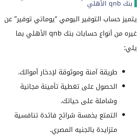
بنك qnb الأهلي
يتميز حساب التوفير اليومي “يوماتي توفير” عن
غيره من أنواع حسابات بنك qnb الأهلي بما
يلي:
طريقة آمنة وموثوقة لإدخار أموالك.
الحصول على تغطية تأمينة مجانية
وشاملة على حياتك.
التمتع بخمسة شرائح فائدة تنافسية
متزايدة بالجنيه المصري.