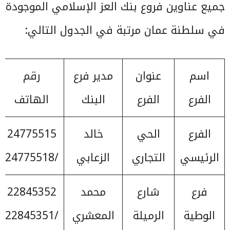
جميع عناوين فروع بنك العز الإسلامي الموجودة
في سلطنة عمان مرتبة في الجدول التالي:
اسم
عنوان
مدير فرع
رقم
الفرع
الفرع
البنك
الهاتف
الفرع
الحي
خالد
24775515
الرئيسي
التجاري
الزعابي
/24775518
فرع
شارع
محمد
22845352
الوطية
الرميلة
المعشري
/22845351