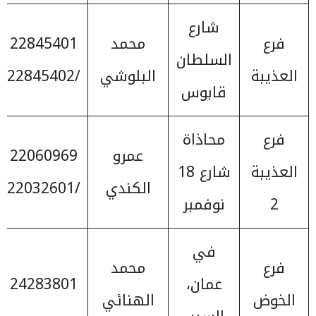
شارع
فرع
محمد
22845401
السلطان
العذيبة
البلوشي
/22845402
قابوس
فرع
محاذاة
عمرو
22060969
العذيبة
شارع 18
الكندي
/22032601
2
نوفمبر
في
فرع
محمد
عمان،
24283801
الخوض
الهنائي