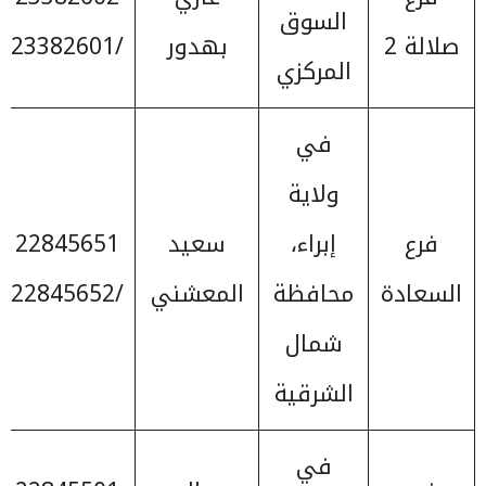
السوق
صلالة 2
بهدور
/23382601
المركزي
في
ولاية
فرع
إبراء،
سعيد
22845651
السعادة
محافظة
المعشني
/22845652
شمال
الشرقية
في