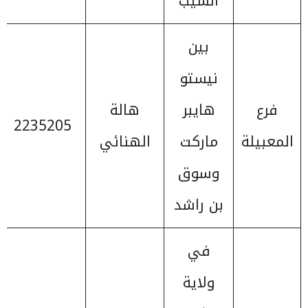
السيب
بين
نيستو
فرع
هايبر
هالة
2235205
المعبيلة
ماركت
الهنائي
وسوق
بن راشد
في
ولاية