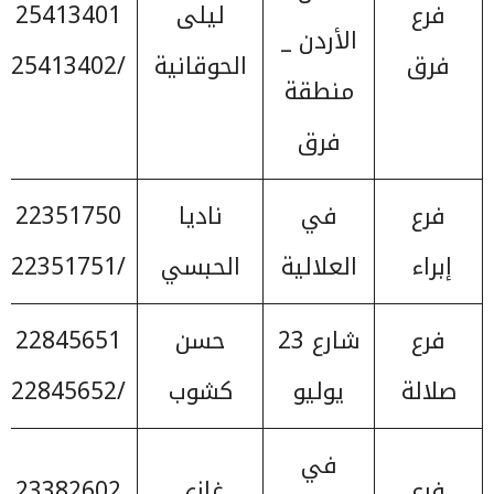
فرع
ليلى
25413401
الأردن _
فرق
الحوقانية
/25413402
منطقة
فرق
فرع
في
ناديا
22351750
إبراء
العلالية
الحبسي
/22351751
فرع
شارع 23
حسن
22845651
صلالة
يوليو
كشوب
/22845652
في
فرع
غازي
23382602