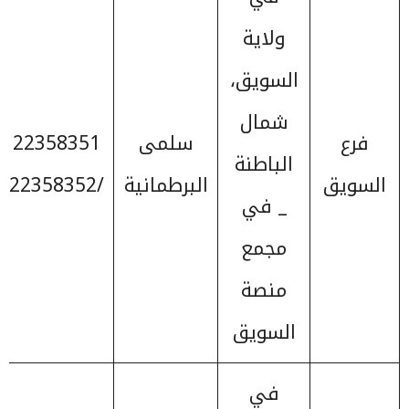
ولاية
السويق،
شمال
فرع
سلمى
22358351
الباطنة
السويق
البرطمانية
/22358352
_ في
مجمع
منصة
السويق
في