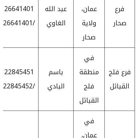
فرع
عمان،
عبد الله
26641401
صحار
ولاية
الغاوي
/26641401
صحار
في
فرع فلج
منطقة
باسم
22845451
القبائل
فلج
البادي
/22845452
القبائل
في
عمان،