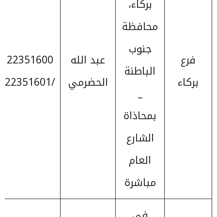
بركاء،
محافظة
جنوب
فرع
عبد الله
22351600
الباطنة
بركاء
الحضرمي
/22351601
_
بمحاذاة
الشارع
العام
مباشرة
في