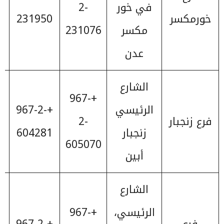
في خور
2-
خورمكسر
231950
مكسر
231076
عدن
الشارع
+967-
الرئيسي
+967-2-
فرع زنجبار
2-
زنجبار
604281
605070
أبين
الشارع
الرئيسي،
+967-
فرع
+967-2-