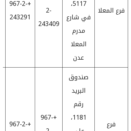
+967-2-
5117،
فرع المعلا
2-
في شارع
243291
243409
مدرم
المعلا
عدن
صندوق
البريد
رقم
+967-
1181،
فرع
+967-2-
على
2-