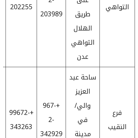
التواهي
202255
طريق
203989
الهلال
التواهي
عدن
ساحة عبد
العزيز
والي/
+967-
فرع
+99672-
في
2-
النقيب
343263
مدينة
342929