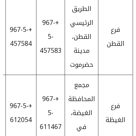
الطريق
الرئيسي
+967-
فرع
+967-5-
القطن،
5-
القطن
457584
مدينة
457583
حضرموت
مجمع
المحافظة
+967-
فرع
+967-5-
الغيضة،
5-
الغيظة
612054
في
611467