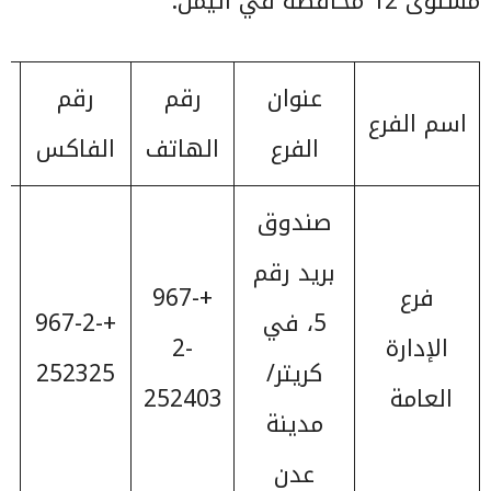
مستوى 12 محافظة في اليمن:
عنوان
رقم
رقم
اسم الفرع
الفرع
الهاتف
الفاكس
صندوق
بريد رقم
فرع
+967-
5، في
+967-2-
الإدارة
2-
كريتر/
252325
العامة
252403
مدينة
عدن