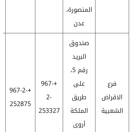
المنصورة،
عدن
صندوق
البريد
رقم 5،
فرع
على
+967-
+967-2-
الاقراض
طريق
2-
252875
الشعبية
الملكة
253327
أروى