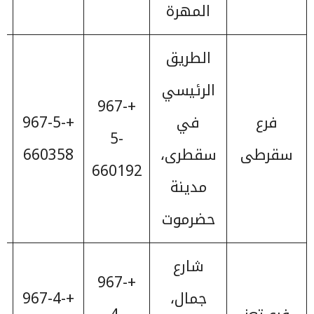
المهرة
الطريق
الرئيسي
+967-
فرع
في
+967-5-
5-
سقرطى
سقطرى،
660358
660192
مدينة
حضرموت
شارع
+967-
جمال،
+967-4-