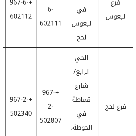
فرع
+967-6-
في
6-
لبعوس
602112
لبعوس
602111
لحج
الحي
الرابع/
شارع
+967-
قماطة
+967-2-
فرع لحج
2-
في
502340
502807
الحوطة،