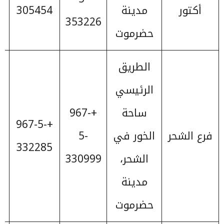
أكتور
مدينة
305454
353226
حضرموت
الطريق
الرئيسي
ساحة
+967-
+967-5-
فرع الشحر
الخور في
5-
332285
الشحر،
330999
مدينة
حضرموت