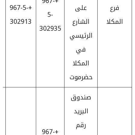
+967-
فرع
على
+967-5-
9
5-
المكلا
الشارع
302913
302935
الرئيسي
في
المكلا
حضرموت
صندوق
البريد
رقم
+967-