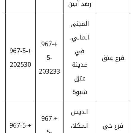
رصد أبين
المبنى
المالي،
+967-
في
+967-5-
فرع عتق
5-
مدينة
202530
203233
عتق
شبوة
الديس
+967-
فرع حي
المكلا،
+967-5-
5-