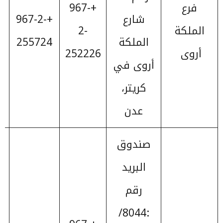
فرع
+967-
شارع
+967-2-
الملكة
2-
2
الملكة
255724
أروى
252226
أروى في
كريتر،
عدن
صندوق
البريد
رقم
:8044/