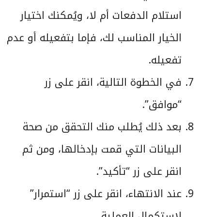
استلام الدفعات أم لا، ويُمكنك اختيار
الخيار المناسب لك، فإما بتفعيله أو عدم
تفعيله.
في الخطوة التالية، انقر على زر
“موافق”.
بعد ذلك يُطلب منك التحقق من صحة
البيانات التي قمت بإدخالها، ومن ثم
انقر على زر “تأكيد”.
عند الانتهاء، انقر على زر “استمرار”
لاستكمال العملية.