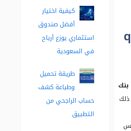
كيفية اختيار
أفضل صندوق
qa
استثماري يوزع أرباح
في السعودية
طريقة تحميل
بنك
وطباعة كشف
ذلك
حساب الراجحي من
التطبيق
يس