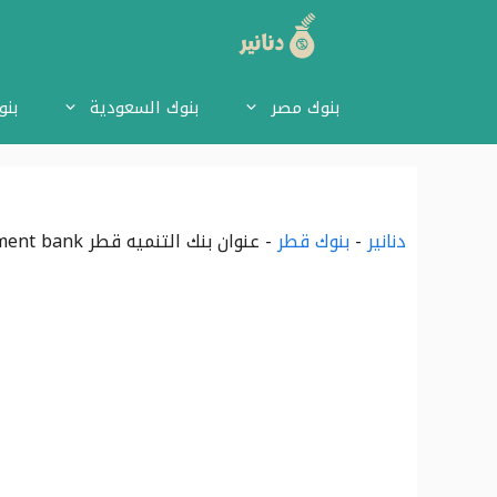
نتقل
لى
بنوك مصر
بنوك السعودية
بنو
لمحتوى
دنانير
-
بنوك قطر
-
عنوان بنك التنميه قطر qatar development bank ورقم الهاتف