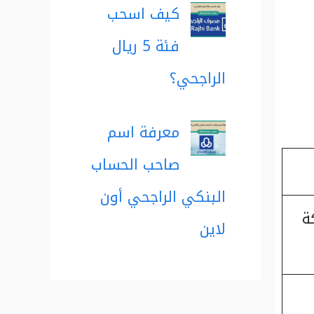
كيف اسحب
فئة 5 ريال
الراجحي؟
معرفة اسم
صاحب الحساب
البنكي الراجحي أون
ة
لاين