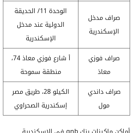
الوحدة 11/ الحديقة
صراف مدخل
الدولية عند مدخل
الإسكندرية
الإسكندرية
صراف فوزي
أ شارع فوزي معاذ 74،
معاذ
منطقة سموحة
صراف داندي
الكيلو 28، طريق مصر
مول
إسكندرية الصحراوي
أماكن ماكينات بنك qnb في الإسكندرية