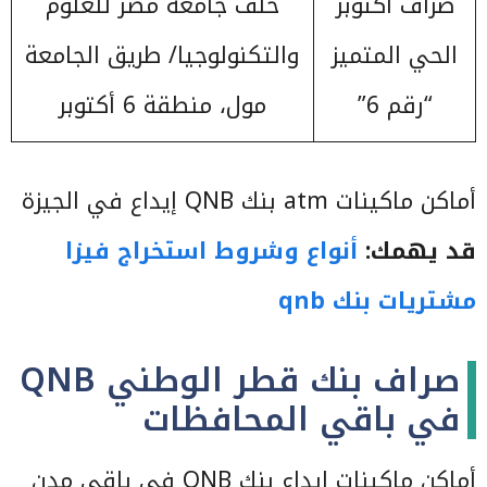
صراف أكتوبر
خلف جامعة مصر للعلوم
الحي المتميز
والتكنولوجيا/ طريق الجامعة
“رقم 6”
مول، منطقة 6 أكتوبر
أماكن ماكينات atm بنك QNB إيداع في الجيزة
قد يهمك:
أنواع وشروط استخراج فيزا
مشتريات بنك qnb
صراف بنك قطر الوطني QNB
في باقي المحافظات
أماكن ماكينات إيداع بنك QNB في باقي مدن