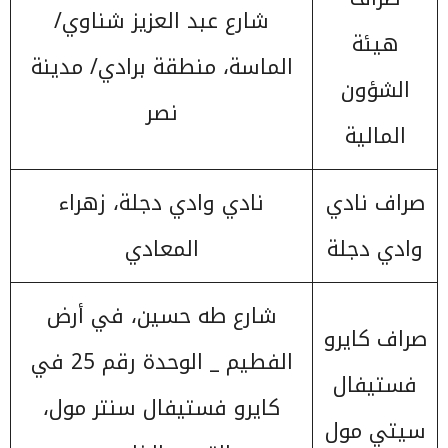
شارع عبد العزيز شناوي/
هيئة
الماسة، منطقة برادي/ مدينة
الشؤون
نصر
المالية
صراف نادي
نادي وادي دجلة، زهراء
وادي دجلة
المعادي
شارع طه حسين، في أرض
صراف كايرو
الفطيم _ الوحدة رقم 25 في
فستيفال
كايرو فستيفال سنتر مول،
سيتي مول