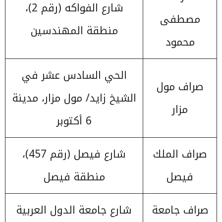
شارع الفواكه (رقم 2)،
مصطفى
منطقة المهندسين
محمود
الحي السادس عشر في
صراف مول
الشيخ زايد/ مول مزار، مدينة
مزار
6 أكتوبر
صراف الملك
شارع فيصل (رقم 457)،
فيصل
منطقة فيصل
صراف جامعة
شارع جامعة الدول العربية