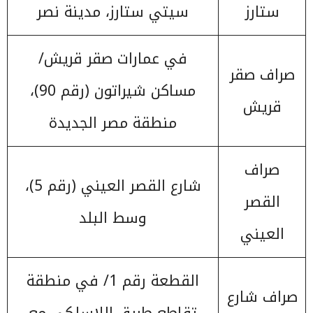
ستارز
سيتي ستارز، مدينة نصر
في عمارات صقر قريش/
صراف صقر
مساكن شيراتون (رقم 90)،
قريش
منطقة مصر الجديدة
صراف
شارع القصر العيني (رقم 5)،
القصر
وسط البلد
العيني
القطعة رقم 1/ في منطقة
صراف شارع