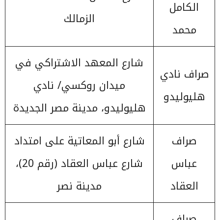
الكامل
الزمالك
محمد
شارع المعهد الاشتراكي في
صراف نادي
ميدان روكسي/ نادي
هليوليدو
هليوليدو، مدينة مصر الجديدة
صراف
شارع أبو المعاتية على امتداد
عباس
شارع عباس العقاد (رقم 20)،
العقاد
مدينة نصر
صراف