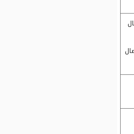
ال
صال