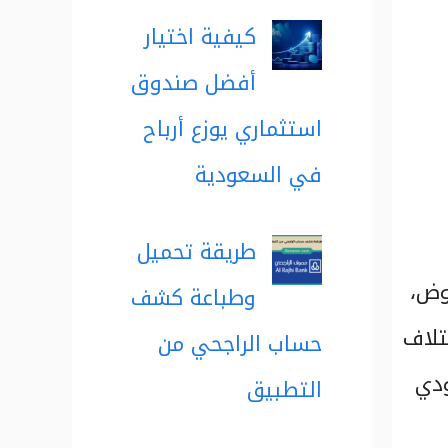
كيفية اختيار
أفضل صندوق
استثماري يوزع أرباح
في السعودية
طريقة تحميل
وض،
وطباعة كشف
تلاف
حساب الراجحي من
ودي
التطبيق