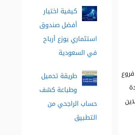
كيفية اختيار
أفضل صندوق
استثماري يوزع أرباح
في السعودية
فروع
طريقة تحميل
ة
وطباعة كشف
اين
حساب الراجحي من
التطبيق