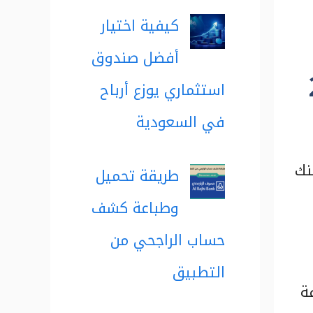
كيفية اختيار
أفضل صندوق
استثماري يوزع أرباح
في السعودية
نك
طريقة تحميل
وطباعة كشف
حساب الراجحي من
التطبيق
ة