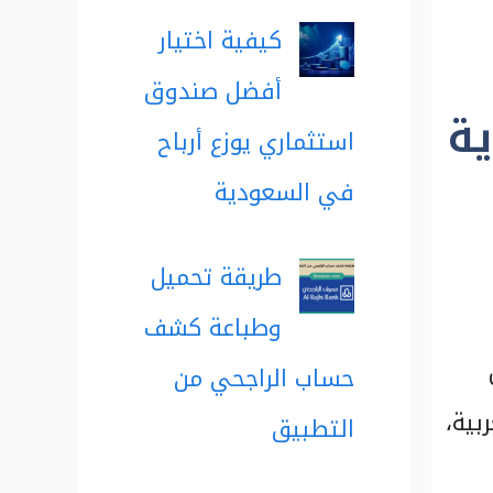
كيفية اختيار
أفضل صندوق
ة
استثماري يوزع أرباح
في السعودية
طريقة تحميل
وطباعة كشف
حساب الراجحي من
بية،
التطبيق