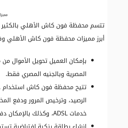
مميزا
تتسم محفظة فون كاش الأهلي بالكثير م
أبرز مميزات محفظة فون كاش الأهلي وف
بإمكان العميل تحويل الأموال من
المصرية وبالجنيه المصري فقط.
تتيح محفظة فون كاش استخدام خد
الرصيد، وترخيص المرور ودفع المخ
خدمات ADSL، وكذلك بالإمكان دفع فواتير الكهرباء والمياه والغاز.
إنشاء بطاقة بنكية افتراضية تستط