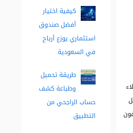
كيفية اختيار
أفضل صندوق
استثماري يوزع أرباح
في السعودية
طريقة تحميل
اء
وطباعة كشف
ل
حساب الراجحي من
فون
التطبيق