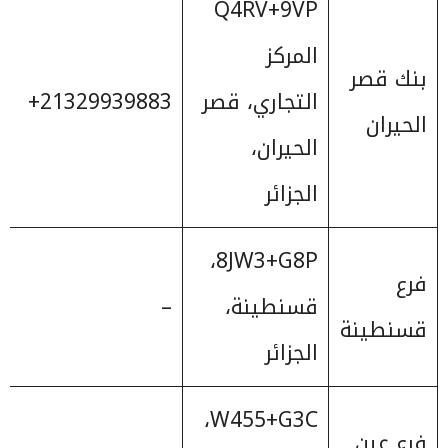
Q4RV+9VP
المركز
بنك قصر
التجاري، قصر
‎+21329939883
الحيران
الحيران،
الجزائر
8JW3+G8P،
فرع
قسنطينة،
–
قسنطينة
الجزائر
W455+G3C،
فرع عين