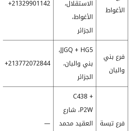
الاستقلال،
‎+21329901142
الأغواط
الأغواط،
الجزائر
JJGQ + HG5،
فرع بني
بني والبان،
‎+213772072844
والبان
الجزائر
C438 +
P2W، شارع
فرع تبسة
العقيد محمد
—