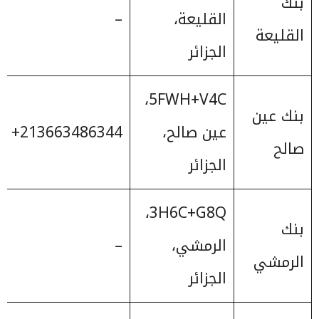
بنك
القليعة،
–
القليعة
الجزائر
5FWH+V4C،
بنك عين
عين صالح،
‎+213663486344
صالح
الجزائر
3H6C+G8Q،
بنك
الرمشي،
–
الرمشي
الجزائر