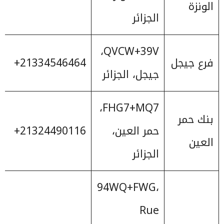
الونزة
الجزائر
QVCW+39V،
فرع جيجل
‎+21334546464
جيجل، الجزائر
FHG7+MQ7،
بنك حمر
حمر العين،
‎+21324490116
العين
الجزائر
94WQ+FWG،
Rue