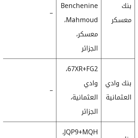
بنك
Benchenine
–
معسكر
Mahmoud،
معسكر،
الجزائر
67XR+FG2،
بنك وادي
وادي
–
العثمانية
العثمانية،
الجزائر
JQP9+MQH،