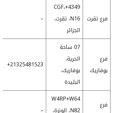
4349+CGF،
فرع تقرت
N16، تقرت،
–
الجزائر
07 ساحة
فرع
الحرية،
‎+21325481523
بوفاريك
بوفاريك،
البليدة
W4RP+W64
فرع
N82، الونزة،
–