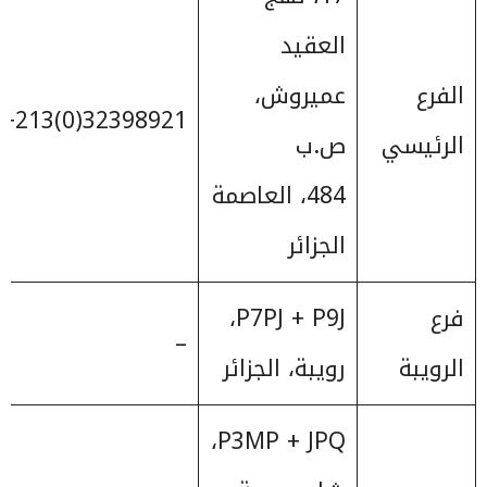
العقيد
الفرع
عميروش،
32398921(0)213+
الرئيسي
ص.ب
484، العاصمة
الجزائر
فرع
P7PJ + P9J،
–
الرويبة
رويبة، الجزائر
P3MP + JPQ،