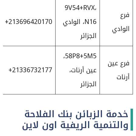
9V54+RVX،
فرع
N16، الوادي
‎+213696420170
الوادي
الجزائر
58P8+5M5،
فرع عين
عين أرنات،
‎+21336732177
أرنات
الجزائر
خدمة الزبائن بنك الفلاحة
والتنمية الريفية اون لاين