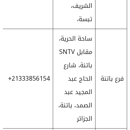
الشريف،
تبسة،
ساحة الحرية،
مقابل SNTV
باتنة، شارع
فرع باتنة
الحاج عبد
‎+21333856154
المجيد عبد
الصمد، باتنة،
الجزائر