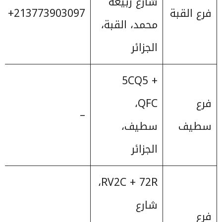
شارع ربيعة
فرع القبة
‎+213773903097
محمد، القبة،
الجزائر
5CQ5 +
فرع
QFC،
–
سطيف
سطيف،
الجزائر
RV2C + 72R،
شارع
فرع