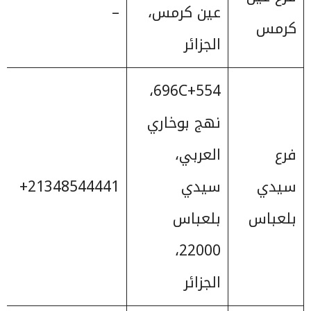
عين كرمس،
–
كرمس
الجزائر
696C+554،
نهج بوخاري
فرع
العربي،
سيدي
سيدي
‎+21348544441
بلعباس
22000،
الجزائر