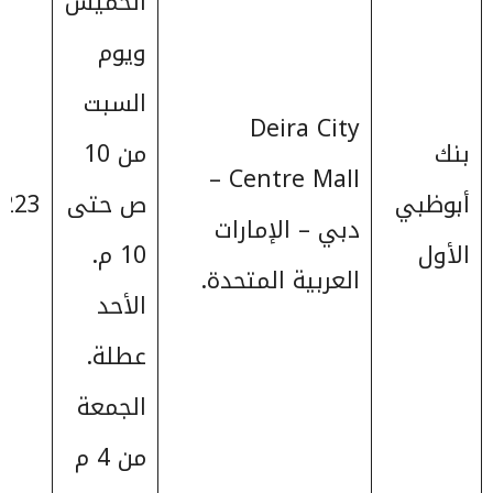
الخميس
ويوم
السبت
Deira City
بنك
من 10
Centre Mall –
أبوظبي
ص حتى
223+
دبي – الإمارات
الأول
10 م.
العربية المتحدة.
الأحد
عطلة.
الجمعة
من 4 م