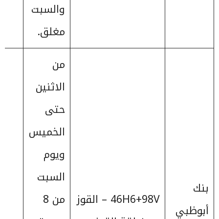
والسبت
مغلق.
من
الاثنين
حتى
الخميس
ويوم
السبت
بنك
46H6+98V – القوز
من 8
أبوظبي