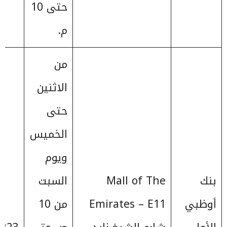
حتى 10
م.
من
الاثنين
حتى
الخميس
ويوم
بنك
Mall of The
السبت
أوظبي
Emirates – E11
من 10