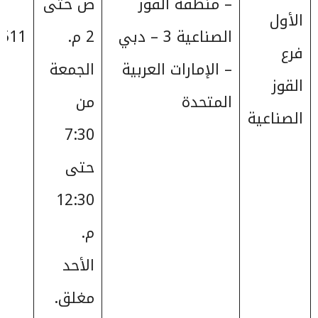
– منطقة القوز
ص حتى
الأول
الصناعية 3 – دبي
2 م.
511+
فرع
– الإمارات العربية
الجمعة
القوز
المتحدة
من
الصناعية
7:30
حتى
12:30
م.
الأحد
مغلق.