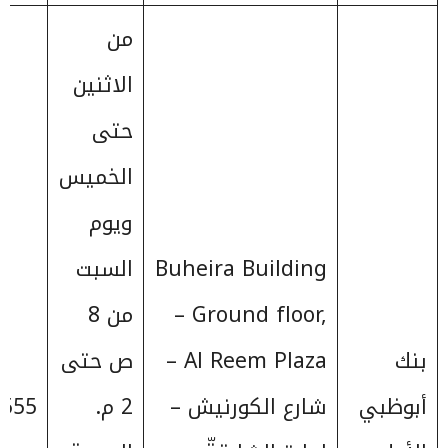
من
الاثنين
حتى
الخميس
ويوم
Buheira Building
السبت
– Ground floor,
من 8
بنك
Al Reem Plaza –
ص حتى
أبوظبي
شارع الكورنيش –
2 م.
555+