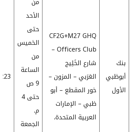
من
الأحد
حتى
CF2G+M27 GHQ
الخميس
Officers Club –
من
بنك
شارع الخَلِيج
الساعة
أبوظبي
العَرَبي – المزون –
223+
9 ص
الأول
خور المقطع – أبو
حتى 4
ظبي – الإمارات
م.
العربية المتحدة.
الجمعة