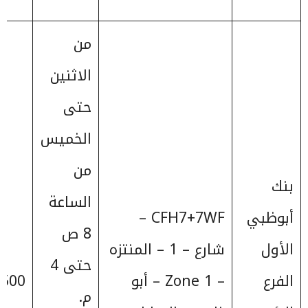
من
الاثنين
حتى
الخميس
من
بنك
الساعة
أبوظبي
CFH7+7WF –
8 ص
الأول
شارع – 1 – المنتزه
حتى 4
الفرع
– Zone 1 – أبو
500+
م.