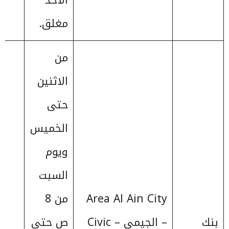
الأحد
مغلق.
من
الاثنين
حتى
الخميس
ويوم
السبت
Area Al Ain City
من 8
بنك
– الجيمي – Civic
ص حتى