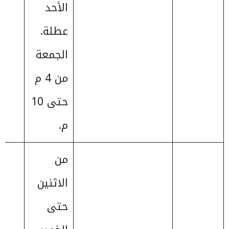
الأحد
عطلة.
الجمعة
من 4 م
حتى 10
م.
من
الاثنين
حتى