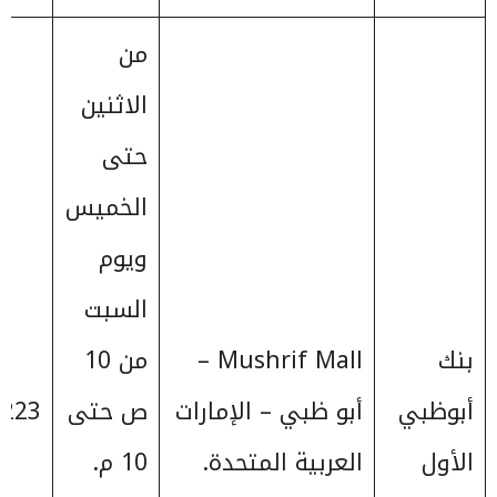
من
الاثنين
حتى
الخميس
ويوم
السبت
بنك
Mushrif Mall –
من 10
أبوظبي
أبو ظبي – الإمارات
ص حتى
223+
الأول
العربية المتحدة.
10 م.