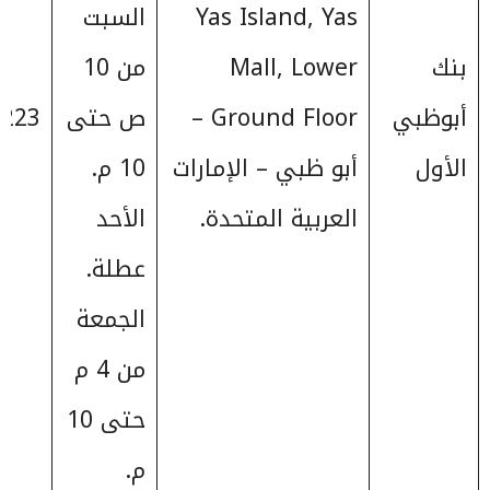
Yas Island, Yas
السبت
بنك
Mall, Lower
من 10
أبوظبي
Ground Floor –
ص حتى
223+
الأول
أبو ظبي – الإمارات
10 م.
العربية المتحدة.
الأحد
عطلة.
الجمعة
من 4 م
حتى 10
م.