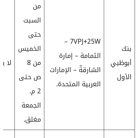
من
السبت
حتى
7VPJ+25W –
بنك
الخميس
الثمامة – إمارة
أبوظبي
من 8
لا ي
الشارقةّ – الإمارات
الأول
ص حتى
العربية المتحدة.
2 م.
الجمعة
مغلق.