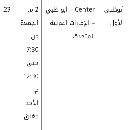
أبوظبي
Center – أبو ظبي
2 م.
223+
الأول
– الإمارات العربية
الجمعة
المتحدة.
من
7:30
حتى
12:30
م.
الأحد
مغلق.