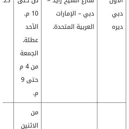
الأول
شارع الشيخ زايد –
ص حتى
223+
دبي
دبي – الإمارات
10 م.
ديره
العربية المتحدة.
الأحد
عطلة.
الجمعة
من 4 م
حتى 9
م.
من
الاثنين