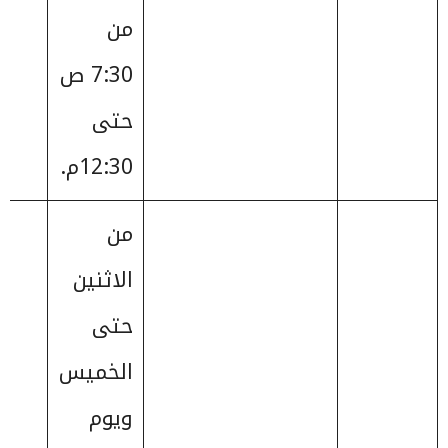
من
7:30 ص
حتى
12:30م.
من
الاثنين
حتى
الخميس
ويوم