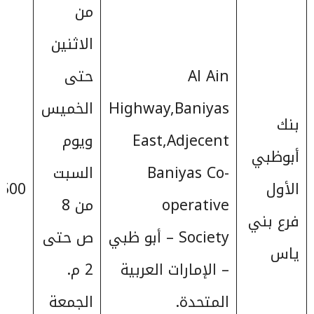
من
الاثنين
Al Ain
حتى
Highway,Baniyas
الخميس
بنك
East,Adjecent
ويوم
أبوظبي
Baniyas Co-
السبت
الأول
500+
operative
من 8
فرع بني
Society – أبو ظبي
ص حتى
ياس
– الإمارات العربية
2 م.
المتحدة.
الجمعة