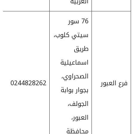
الغربية
76 سور
سيتي كلوب،
طريق
اسماعيلية
الصحراوي،
فرع العبور
0244828262
بجوار بوابة
الجولف،
العبور،
محافظة