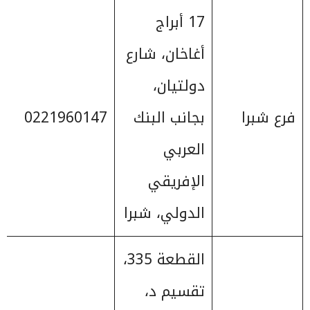
17 أبراج
أغاخان، شارع
دولتيان،
فرع شبرا
بجانب البنك
0221960147
العربي
الإفريقي
الدولي، شبرا
القطعة 335،
تقسيم د،