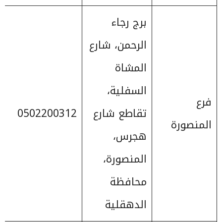
برج رجاء
الرحمن، شارع
المشاة
السفلية،
فرع
تقاطع شارع
0502200312
المنصورة
هجرس،
المنصورة،
محافظة
الدهقلية