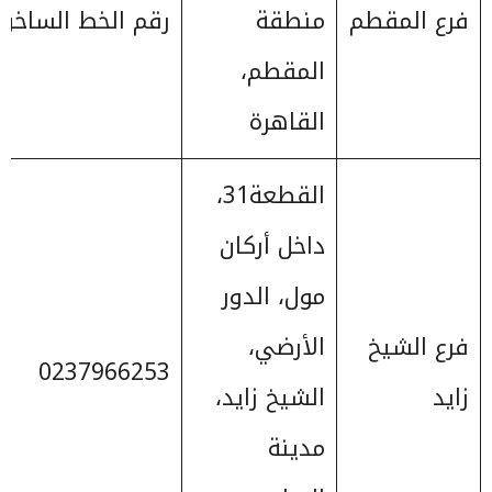
فرع المقطم
منطقة
رقم الخط الساخن 6710
المقطم،
القاهرة
القطعة31،
داخل أركان
مول، الدور
فرع الشيخ
الأرضي،
0237966253
زايد
الشيخ زايد،
مدينة