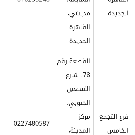
الجديدة
مدينتي،
القاهرة
الجديدة
القطعة رقم
78، شارع
التسعين
الجنوبي،
فرع التجمع
مركز
0227480587
الخامس
المدينة،