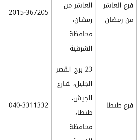
فرع العاشر
العاشر من
2015-367205
من رمضان
رمضان،
محافظة
الشرقية
23 برج القصر
الجليل، شارع
الجيش،
فرع طنطا
040-3311332
طنطا،
محافظة