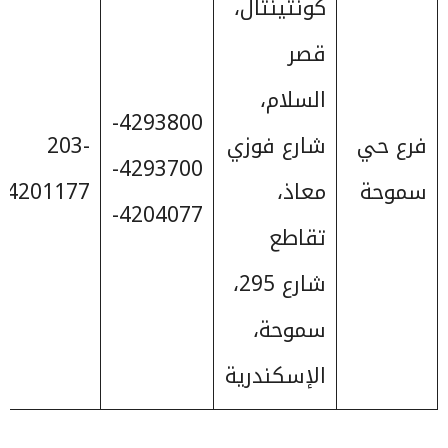
كونتينتال،
قصر
السلام،
4293800-
فرع حي
شارع فوزي
203-
4293700-
سموحة
معاذ،
4201177
4204077-
تقاطع
شارع 295،
سموحة،
الإسكندرية