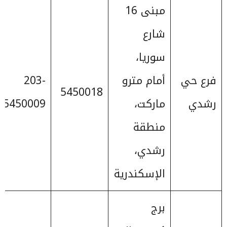
مبنى 16
شارع
سوريا،
فرع حي
أمام مترو
203-
5450018
رشدي
ماركت،
5450009
منطقة
رشدي،
الإسكندرية
برج