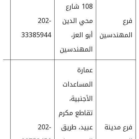
108 شارع
فرع
محي الدين
202-
المهندسين
أبو العز،
33385944
المهندسين
عمارة
المساعدات
الأجنبية،
تقاطع مكرم
فرع مدينة
عبيد، طريق
202-