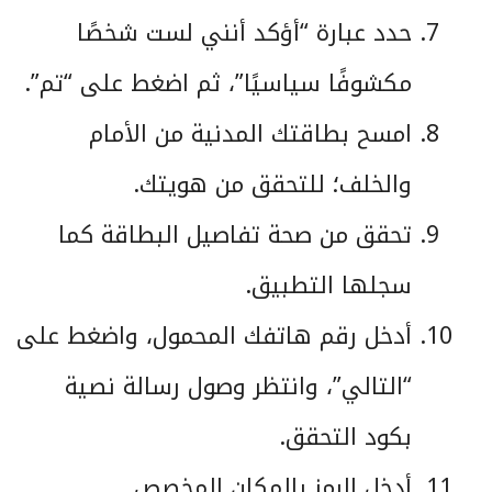
حدد عبارة “أؤكد أنني لست شخصًا
مكشوفًا سياسيًا”، ثم اضغط على “تم”.
امسح بطاقتك المدنية من الأمام
والخلف؛ للتحقق من هويتك.
تحقق من صحة تفاصيل البطاقة كما
سجلها التطبيق.
أدخل رقم هاتفك المحمول، واضغط على
“التالي”، وانتظر وصول رسالة نصية
بكود التحقق.
أدخل الرمز بالمكان المخصص.