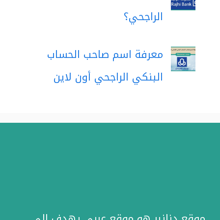
الراجحي؟
معرفة اسم صاحب الحساب
البنكي الراجحي أون لاين
موقع دنانير هو موقع عربي يهدف إلى