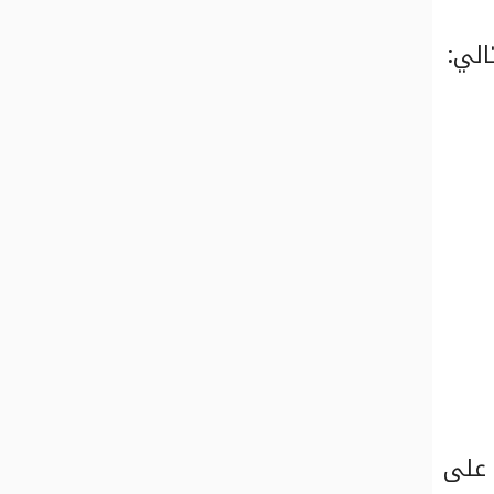
الي:
 على