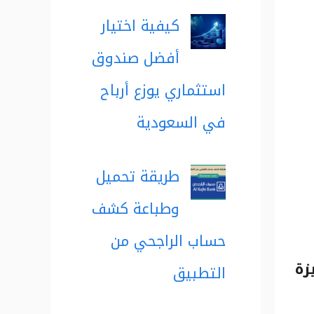
كيفية اختيار
أفضل صندوق
استثماري يوزع أرباح
في السعودية
طريقة تحميل
وطباعة كشف
حساب الراجحي من
زة
التطبيق