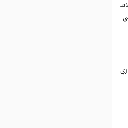
اف
ي
ري