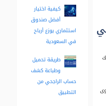
كيفية اختيار
أفضل صندوق
ي
استثماري يوزع أرباح
في السعودية
ك
طريقة تحميل
وطباعة كشف
حساب الراجحي من
وى
التطبيق