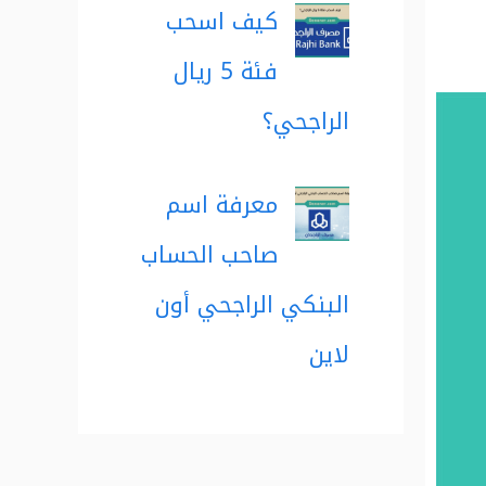
كيف اسحب
فئة 5 ريال
الراجحي؟
معرفة اسم
صاحب الحساب
البنكي الراجحي أون
لاين