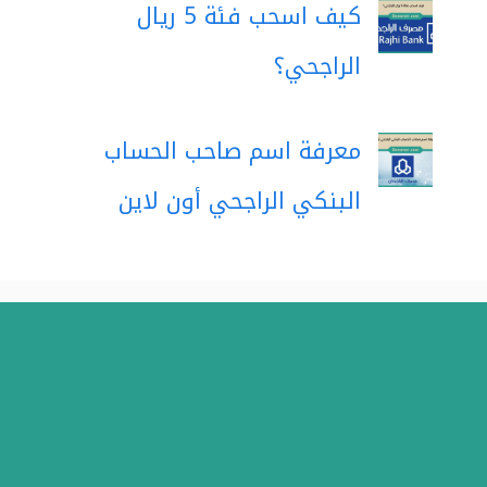
كيف اسحب فئة 5 ريال
الراجحي؟
معرفة اسم صاحب الحساب
البنكي الراجحي أون لاين