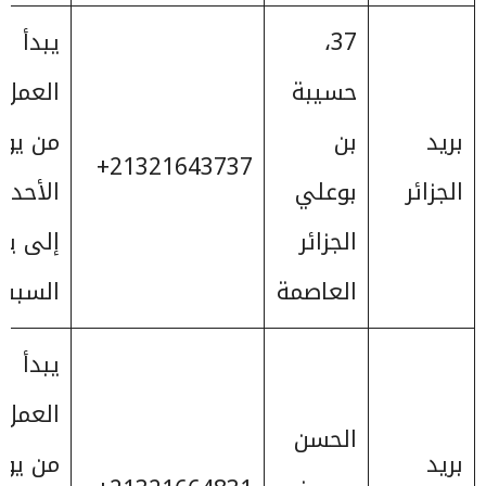
37،
يبدأ
حسيبة
العمل
بريد
بن
من يوم
21321643737+
الجزائر
بوعلي
الأحد
الجزائر
إلى يو
العاصمة
السبت
يبدأ
العمل
الحسن
بريد
من يوم