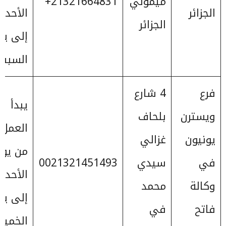
ميموني
21321664831+
الجزائر
الأحد
الجزائر
إلى يو
السبت
فرع
4 شارع
يبدأ
ويسترن
بلحاف
العمل
يونيون
غزالي
من يوم
في
سيدي
0021321451493
الأحد
وكالة
محمد
إلى يو
فاتح
في
الخمي