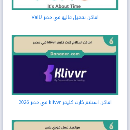
اماكن تفعيل فاليو في مصر ValU
اماكن استلام كارت كليفر klivvr في مصر 2026