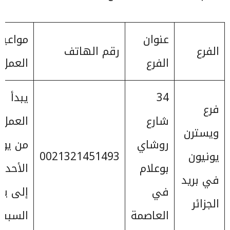
عنوان
مواعيد
الفرع
رقم الهاتف
الفرع
العمل
34
يبدأ
فرع
شارع
العمل
ويسترن
روشاي
من يوم
يونيون
0021321451493
بوعلام
الأحد
في بريد
في
إلى يو
الجزائر
العاصمة
السبت