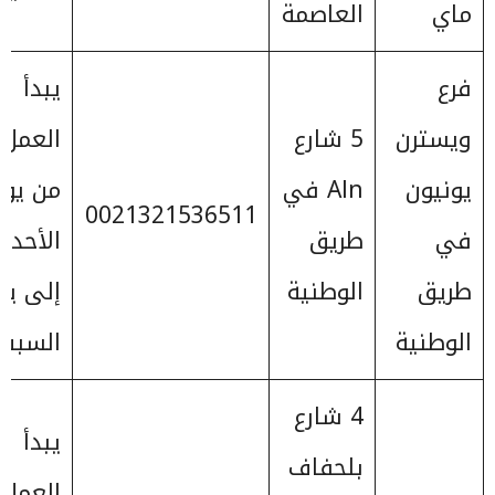
ماي
العاصمة
فرع
يبدأ
ويسترن
5 شارع
العمل
يونيون
Aln في
من يوم
0021321536511
في
طريق
الأحد
طريق
الوطنية
إلى يو
الوطنية
السبت
4 شارع
يبدأ
بلحفاف
العمل