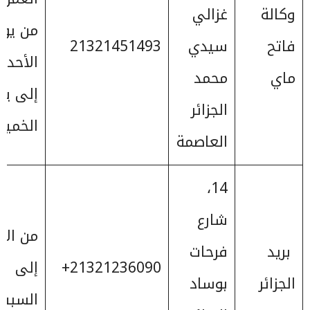
وكالة
غزالي
من يوم
فاتح
سيدي
21321451493
الأحد
ماي
محمد
إلى يو
الجزائر
الخمي
العاصمة
14،
شارع
من الأ
بريد
فرحات
21321236090+
إلى
الجزائر
بوساد
السبت