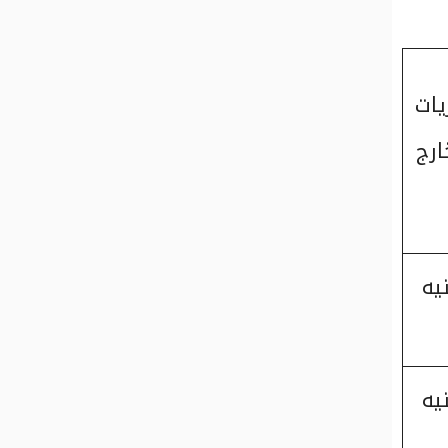
يات
رج
 جنيه
 جنيه