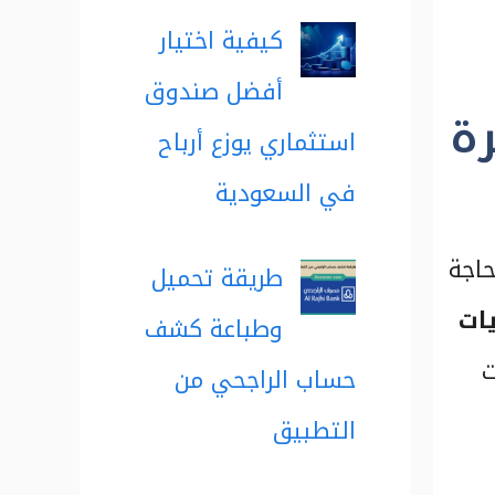
كيفية اختيار
أفضل صندوق
ة
استثماري يوزع أرباح
في السعودية
حاجة
طريقة تحميل
ات
وطباعة كشف
ت
حساب الراجحي من
التطبيق