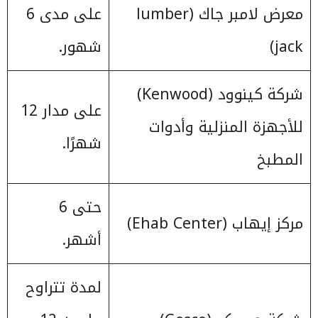
معرض لامبر جاك (lumber
على مدى 6
jack)
شهور.
شركة كينوود (Kenwood)
على مدار 12
للأجهزة المنزلية وأدوات
شهرًا.
المطبخ
حتى 6
مركز إيهاب (Ehab Center)
أشهر.
لمدة تتراوح